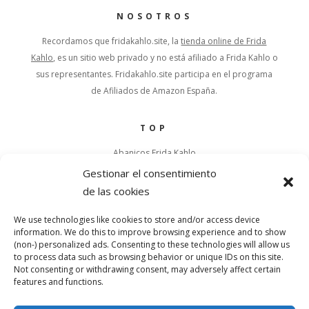
NOSOTROS
Recordamos que fridakahlo.site, la
tienda online de Frida
Kahlo
, es un sitio web privado y no está afiliado a Frida Kahlo o
sus representantes.
Fridakahlo.site participa en el programa
de Afiliados de Amazon España.
TOP
Abanicos Frida Kahlo
Política de Cookies
Gestionar el consentimiento
Política de Privacidad
de las cookies
Aviso Legal
We use technologies like cookies to store and/or access device
information. We do this to improve browsing experience and to show
LINKS
(non-) personalized ads. Consenting to these technologies will allow us
to process data such as browsing behavior or unique IDs on this site.
Sitemap
Not consenting or withdrawing consent, may adversely affect certain
Política de Cookies
features and functions.
Política de Privacidad