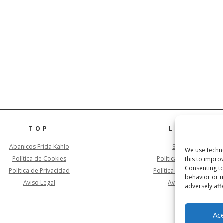
TOP
LINKS
Abanicos Frida Kahlo
Sitemap
We use techno
Política de Cookies
Política de Cookies
this to impro
Consenting to
Política de Privacidad
Política de Privacidad
behavior or u
Aviso Legal
Aviso Legal
adversely aff
Ac