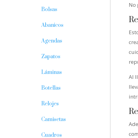
No 
Bolsas
Re
Abanicos
Est
Agendas
cre
cui
Zapatos
rep
Láminas
Al 
lle
Botellas
int
Relojes
Re
Camisetas
Ade
com
Cuadros