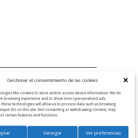
Gestionar el consentimiento de las cookies
SOCIAL
logies like cookies to store and/or access device information. We do
ve browsing experience and to show (non-) personalized ads.
 these technologies will allow us to process data such as browsing
nique IDs on this site. Not consenting or withdrawing consent, may
ect certain features and functions.
eptar
Denegar
Ver preferencias