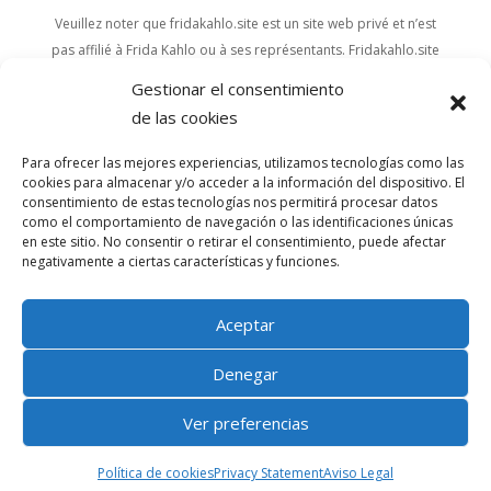
Veuillez noter que fridakahlo.site est un site web privé et n’est
pas affilié à Frida Kahlo ou à ses représentants. Fridakahlo.site
participe au programme d’affiliation d’Amazon.
Gestionar el consentimiento
de las cookies
TOP
Para ofrecer las mejores experiencias, utilizamos tecnologías como las
cookies para almacenar y/o acceder a la información del dispositivo. El
LINKS
consentimiento de estas tecnologías nos permitirá procesar datos
como el comportamiento de navegación o las identificaciones únicas
Sitemap
en este sitio. No consentir o retirar el consentimiento, puede afectar
Politique en matière de cookies
negativamente a ciertas características y funciones.
Politique de confidentialité
Avis juridique
Aceptar
Denegar
SOCIAL
Ver preferencias
Política de cookies
Privacy Statement
Aviso Legal
Copyright © 2024 Fridakahlo.site