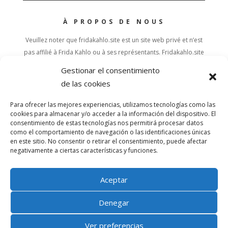
À PROPOS DE NOUS
Veuillez noter que fridakahlo.site est un site web privé et n’est
pas affilié à Frida Kahlo ou à ses représentants. Fridakahlo.site
participe au programme d’affiliation d’Amazon.
Gestionar el consentimiento
de las cookies
TOP
Para ofrecer las mejores experiencias, utilizamos tecnologías como las
cookies para almacenar y/o acceder a la información del dispositivo. El
LINKS
consentimiento de estas tecnologías nos permitirá procesar datos
como el comportamiento de navegación o las identificaciones únicas
Sitemap
en este sitio. No consentir o retirar el consentimiento, puede afectar
Politique en matière de cookies
negativamente a ciertas características y funciones.
Politique de confidentialité
Avis juridique
Aceptar
Denegar
SOCIAL
Ver preferencias