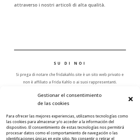
attraverso i nostri articoli di alta qualità.
SU DI NOI
Si prega di notare che fridakahlo.site è un sito web privato e
non è affiliato a Frida Kahlo o ai suoi rappresentanti.
Fridakahlo.site partecipa al programma di affiliazione
Gestionar el consentimiento
Amazon.
de las cookies
TOP
Para ofrecer las mejores experiencias, utilizamos tecnologías como
las cookies para almacenar y/o acceder a la información del
dispositivo. El consentimiento de estas tecnologías nos permitirá
LINKS
procesar datos como el comportamiento de navegación o las
identificaciones únicas en este sitio. No consentir o retirar el